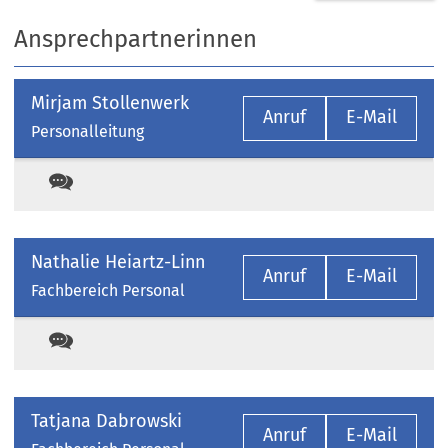
Sie
Ansprechpartnerinnen
dieses
Feld
Mirjam Stollenwerk
Anruf
E-Mail
leer.
Personalleitung
Kontakt
Nathalie Heiartz-Linn
Anruf
E-Mail
Fachbereich Personal
Kontakt
Tatjana Dabrowski
Anruf
E-Mail